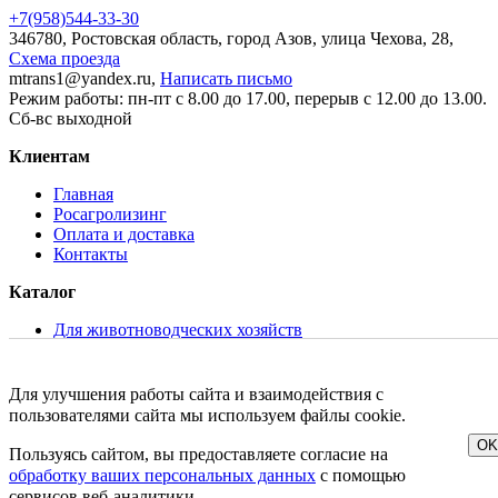
+7(958)
544-33-30
346780, Ростовская область, город Азов, улица Чехова, 28,
Схема проезда
mtrans1@yandex.ru,
Написать письмо
Режим работы: пн-пт с 8.00 до 17.00, перерыв с 12.00 до 13.00.
Сб-вс выходной
Клиентам
Главная
Росагролизинг
Оплата и доставка
Контакты
Каталог
Для животноводческих хозяйств
Для растениеводства
Для хранения и переработки молока
Складская и коммунальная техника
Для улучшения работы сайта и взаимодействия с
Запасные части и сервисное обслуживание
пользователями сайта мы используем файлы cookie.
OK
Пользуясь сайтом, вы предоставляете согласие на
© 2015 - 2026. Все права защищены. Ни одно из предложений
обработку ваших персональных данных
с помощью
на сайте не является офертой.
сервисов веб-аналитики.