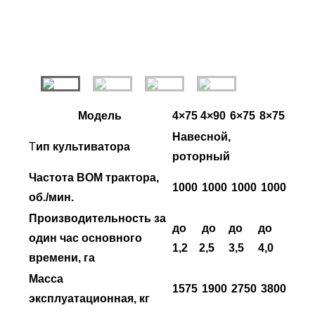
Модель
4×75
4×90
6×75
8×75
Навесной,
Т
ип культиватора
роторный
Частота ВОМ трактора,
1000
1000
1000
1000
об./мин.
Производительность за
до
до
до
до
один час основного
1,2
2,5
3,5
4,0
времени, га
Масса
1575
1900
2750
3800
эксплуатационная, кг