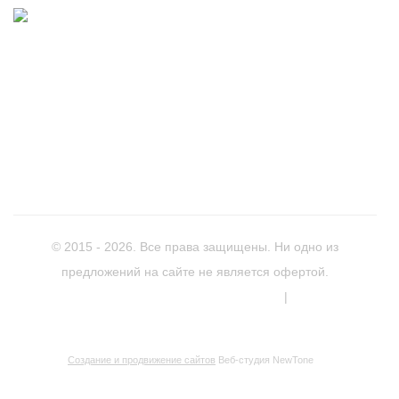
+7(958)
544-33-30
346780, Ростовская область, город Азов, улица
Чехова, 28,
Схема проезда
mtrans1@yandex.ru,
Написать письмо
Режим работы: пн-пт с 8.00 до 17.00, перерыв с 12.00
до 13.00. Сб-вс выходной
© 2015 - 2026. Все права защищены. Ни одно из
предложений на сайте не является офертой.
Политика обработки персональных данных
|
Согласие на
обработку персональных данных
Создание и продвижение сайтов
Веб-студия NewTone