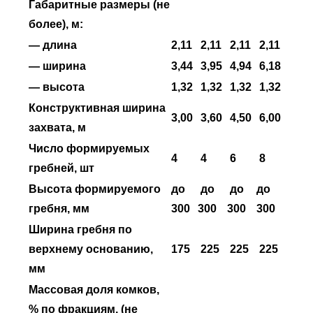
Габаритные размеры (не
более), м:
— длина
2,11
2,11
2,11
2,11
— ширина
3,44
3,95
4,94
6,18
— высота
1,32
1,32
1,32
1,32
Конструктивная ширина
3,00
3,60
4,50
6,00
захвата, м
Число формируемых
4
4
6
8
гребней, шт
Высота формируемого
до
до
до
до
гребня, мм
300
300
300
300
Ширина гребня по
верхнему основанию,
175
225
225
225
мм
Массовая доля комков,
% по фракциям, (не