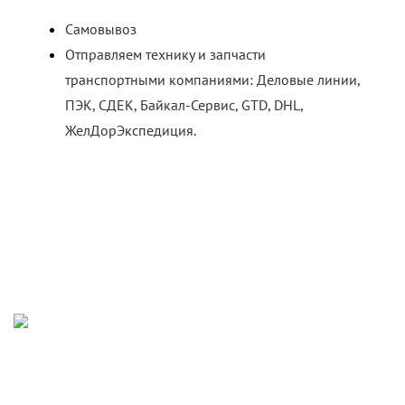
Самовывоз
Отправляем технику и запчасти
транспортными компаниями: Деловые линии,
ПЭК, СДЕК, Байкал-Сервис, GTD, DHL,
ЖелДорЭкспедиция.
+7(958)
544-33-30
346780, Ростовская область, город Азов, улица Чехова,