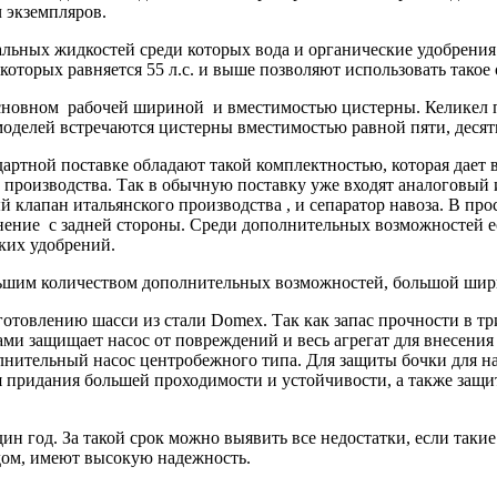
 экземпляров.
альных жидкостей среди которых вода и органические удобрения
которых равняется 55 л.с. и выше позволяют использовать такое
новном рабочей шириной и вместимостью цистерны. Келикел пр
 моделей встречаются цистерны вместимостью равной пяти, десят
дартной поставке обладают такой комплектностью, которая дает
о производства. Так в обычную поставку уже входят аналоговы
 клапан итальянского производства , и сепаратор навоза. В пр
лнение с задней стороны. Среди дополнительных возможностей 
ких удобрений.
ьшим количеством дополнительных возможностей, большой шири
отовлению шасси из стали Domex. Так как запас прочности в тр
ками защищает насос от повреждений и весь агрегат для внесен
лнительный насос центробежного типа. Для защиты бочки для на
ля придания большей проходимости и устойчивости, а также защ
н год. За такой срок можно выявить все недостатки, если такие
дом, имеют высокую надежность.