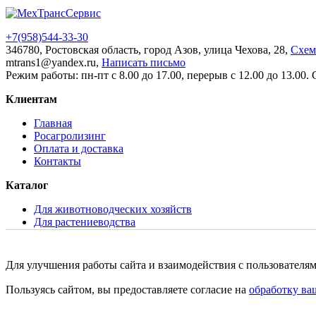
+7(958)
544-33-30
346780, Ростовская область, город Азов, улица Чехова, 28,
Схем
mtrans1@yandex.ru,
Написать письмо
Режим работы: пн-пт с 8.00 до 17.00, перерыв с 12.00 до 13.00.
Клиентам
Главная
Росагролизинг
Оплата и доставка
Контакты
Каталог
Для животноводческих хозяйств
Для растениеводства
Для хранения и переработки молока
Складская и коммунальная техника
Запасные части и сервисное обслуживание
Для улучшения работы сайта и взаимодействия с пользователям
Пользуясь сайтом, вы предоставляете согласие на
обработку ва
© 2015 - 2026. Все права защищены. Ни одно из предложений на
Политика обработки персональных данных
|
Согласие на обра