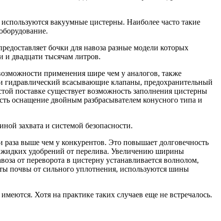
 используются вакуумные цистерны. Наиболее часто такие
 оборудование.
едоставляет бочки для навоза разные модели которых
и и двадцати тысячам литров.
 возможности применения шире чем у аналогов, также
й и гидравлический всасывающие клапаны, предохранительный
остой поставке существует возможность заполнения цистерны
есть оснащение двойным разбрасывателем конусного типа и
ной захвата и системой безопасности.
и раза выше чем у конкурентов. Это повышает долговечность
ия жидких удобрений от перелива. Увеличению ширины
воза от переворота в цистерну устанавливается волнолом,
иты почвы от сильного уплотнения, используются шины
 имеются. Хотя на практике таких случаев еще не встречалось.