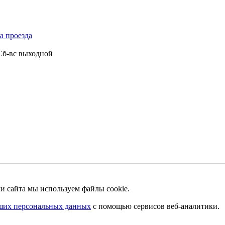
а проезда
 Сб-вс выходной
и сайта мы используем файлы cookie.
ших персональных данных
с помощью сервисов веб-аналитики.
 сайте не является офертой.
ботку персональных данных
Создание и продвижение сайтов
Веб-студия NewTone