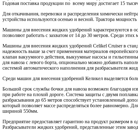
Годовая поставка продукции по всему миру достигает 15 тысяч
Для откачивания, перевозки и распределения химически нейтр
устройства используются осенью и весной. Трактора мощность 
Машины для внесения жидких удобрений характеризуются в ос
позволяют работать с захватом от 14 до 30 метров. Среди этих
Машины для внесения жидких удобрений Celikel Cruiser в стан
надежность выше за счет применения материалов европейског
клапан вакуумного действия, выкуумные насосы и гильотинный
для навоза с левого борта, опционально можно добавить напо
системой автоматического наполнения для разбрасывателя жид
Среди машин для внесения удобрений Келикел выделяется бол
Большой срок службы бочки для навоза возможен благодаря изг
при работе на плохой дороге. Система защиты с двумя поплав
разбрасывания до 65 метров способствует установленный допо
который позволяет массе распределяться более равномерно. Д
шириной 550мм.
Предприятие предоставляет гарантию на продукт размером в оди
Разбрасыватели жидких удобрений, представленные этим заво