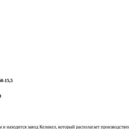
60-15,5
0
м и находится завод Келикел, который располагает производст