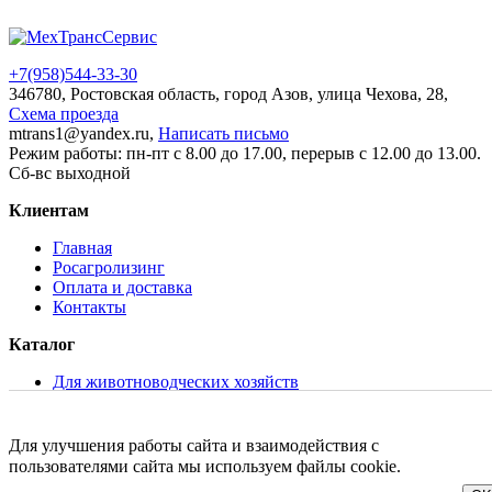
+7(958)
544-33-30
346780, Ростовская область, город Азов, улица Чехова, 28,
Схема проезда
mtrans1@yandex.ru,
Написать письмо
Режим работы: пн-пт с 8.00 до 17.00, перерыв с 12.00 до 13.00.
Сб-вс выходной
Клиентам
Главная
Росагролизинг
Оплата и доставка
Контакты
Каталог
Для животноводческих хозяйств
Для растениеводства
Для хранения и переработки молока
Складская и коммунальная техника
Для улучшения работы сайта и взаимодействия с
Запасные части и сервисное обслуживание
пользователями сайта мы используем файлы cookie.