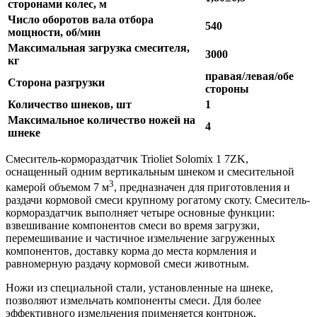
сторонами колес, м
Число оборотов вала отбора
540
мощности, об/мин
Максимальная загрузка смесителя,
3000
кг
правая/левая/обе
Сторона разгрузки
стороны
Количество шнеков, шт
1
Максимальное количество ножей на
4
шнеке
Смеситель-кормораздатчик Trioliet Solomix 1 7ZK,
оснащенный одним вертикальным шнеком и смесительной
3
камерой объемом 7 м
, предназначен для приготовления и
раздачи кормовой смеси крупному рогатому скоту. Смеситель-
кормораздатчик выполняет четыре основные функции:
взвешивание компонентов смеси во время загрузки,
перемешивание и частичное измельчение загруженных
компонентов, доставку корма до места кормления и
равномерную раздачу кормовой смеси животным.
Ножи из специальной стали, установленные на шнеке,
позволяют измельчать компоненты смеси. Для более
эффективного измельчения применяется контрнож.