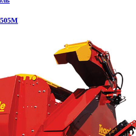
оль
 505M