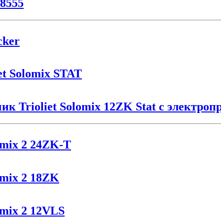
8555
cker
t Solomix STAT
 Trioliet Solomix 12ZK Stat с электроп
omix 2 24ZK-T
omix 2 18ZK
omix 2 12VLS