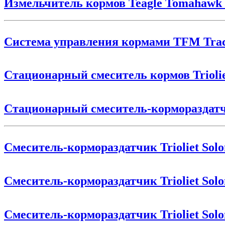
Измельчитель кормов Teagle Tomahawk 
Система управления кормами TFM Tra
Стационарный смеситель кормов Triolie
Стационарный смеситель-кормораздатчик
Смеситель-кормораздатчик Trioliet Sol
Смеситель-кормораздатчик Trioliet Sol
Смеситель-кормораздатчик Trioliet Sol