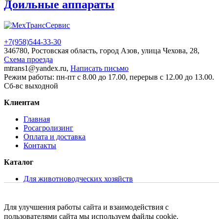
Доильные аппараты
+7(958)
544-33-30
346780, Ростовская область, город Азов, улица Чехова, 28,
Схема проезда
mtrans1@yandex.ru,
Написать письмо
Режим работы: пн-пт с 8.00 до 17.00, перерыв с 12.00 до 13.00.
Сб-вс выходной
Клиентам
Главная
Росагролизинг
Оплата и доставка
Контакты
Каталог
Для животноводческих хозяйств
Для растениеводства
Для хранения и переработки молока
Складская и коммунальная техника
Для улучшения работы сайта и взаимодействия с
Запасные части и сервисное обслуживание
пользователями сайта мы используем файлы cookie.