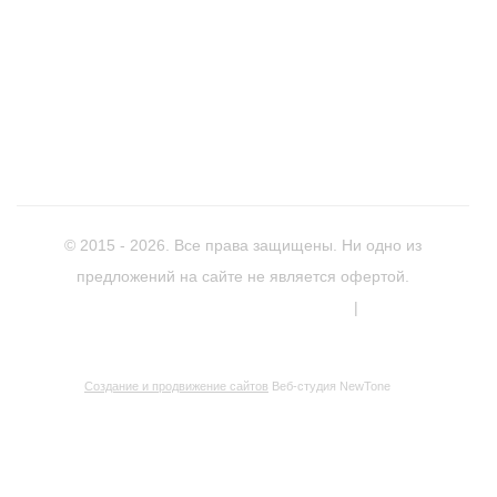
+7(958)
544-33-30
346780, Ростовская область, город Азов, улица
Чехова, 28,
Схема проезда
mtrans1@yandex.ru,
Написать письмо
Режим работы: пн-пт с 8.00 до 17.00, перерыв с 12.00
до 13.00. Сб-вс выходной
© 2015 - 2026. Все права защищены. Ни одно из
предложений на сайте не является офертой.
Политика обработки персональных данных
|
Согласие на
обработку персональных данных
Создание и продвижение сайтов
Веб-студия NewTone