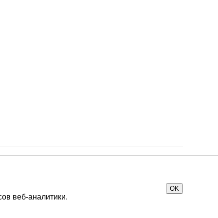
КАТАЛОГ
Для животноводческих хозяйств
Для растениеводства
Для хранения и переработки
молока
Складская и коммунальная
техника
Запасные части и сервисное
обслуживание
ется офертой.
ьных данных
OK
ов веб-аналитики.