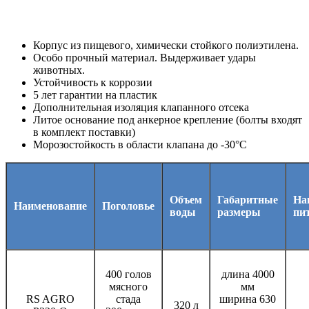
Корпус из пищевого, химически стойкого полиэтилена.
Особо прочный материал. Выдерживает удары
животных.
Устойчивость к коррозии
5 лет гарантии на пластик
Дополнительная изоляция клапанного отсека
Литое основание под анкерное крепление (болты входят
в комплект поставки)
Морозостойкость в области клапана до -30°C
Объем
Габаритные
На
Наименование
Поголовье
воды
размеры
пи
400 голов
длина 4000
мясного
мм
RS AGRO
стада
ширина 630
320 л