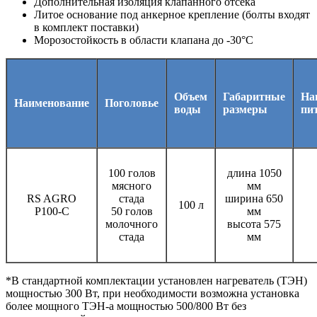
Дополнительная изоляция клапанного отсека
Литое основание под анкерное крепление (болты входят
в комплект поставки)
Морозостойкость в области клапана до -30°C
Объем
Габаритные
На
Наименование
Поголовье
воды
размеры
пи
100 голов
длина 1050
мясного
мм
RS AGRO
стада
ширина 650
100 л
P100-С
50 голов
мм
молочного
высота 575
стада
мм
*В стандартной комплектации установлен нагреватель (ТЭН)
мощностью 300 Вт, при необходимости возможна установка
более мощного ТЭН-а мощностью 500/800 Вт без