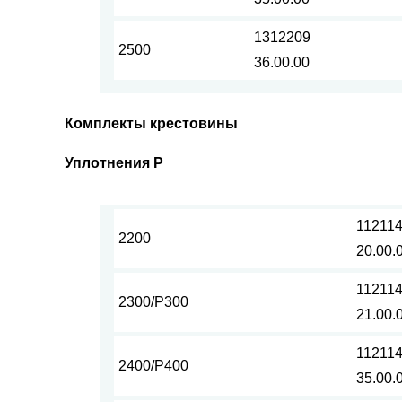
1312209
2500
36.00.00
Комплекты крестовины
Уплотнения Р
11211
2200
20.00.
11211
2300/Р300
21.00.
11211
2400/Р400
35.00.