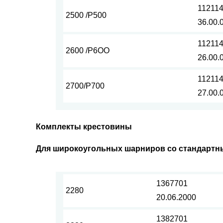
11211
2500 /Р500
36.00.
11211
2600 /P6ОО
26.00.
11211
2700/Р700
27.00.
Комплекты крестовины
Для широкоугольных шарниров со стандарт
1367701
2280
20.06.2000
1382701