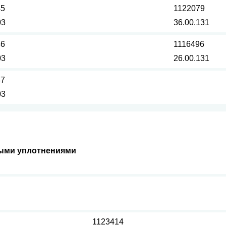
45
1122079
03
36.00.131
46
1116496
03
26.00.131
47
03
ными уплотнениями
1123414