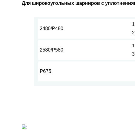
Для широкоугольных шарниров с уплотнениям
1
2480/Р480
2
1
2580/Р580
3
Р675