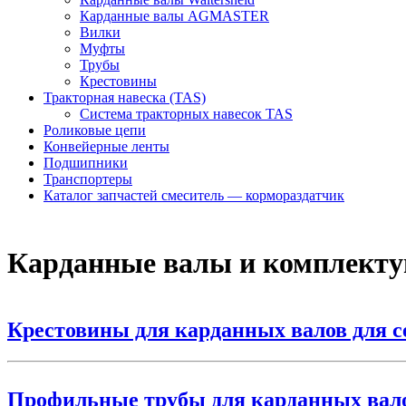
Карданные валы AGMASTER
Вилки
Муфты
Трубы
Крестовины
Тракторная навеска (TAS)
Система тракторных навесок TAS
Роликовые цепи
Конвейерные ленты
Подшипники
Транспортеры
Каталог запчастей смеситель — кормораздатчик
Карданные валы и комплект
Крестовины для карданных валов для с
Профильные трубы для карданных вало