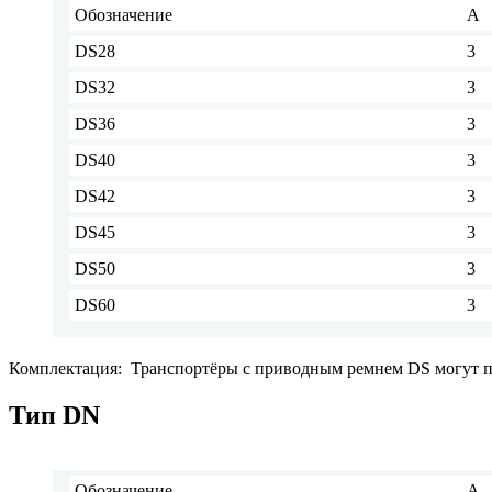
Обозначение
A
DS28
3
DS32
3
DS36
3
DS40
3
DS42
3
DS45
3
DS50
3
DS60
3
Комплектация: Транспортёры с приводным ремнем DS могут п
Тип DN
Обозначение
A