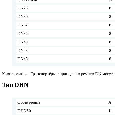
DN28
8
DN30
8
DN32
8
DN35
8
DN40
8
DN43
8
DN45
8
Комплектация: Транспортёры с приводным ремнем DN могут п
Тип DHN
Обозначение
A
DHN50
11