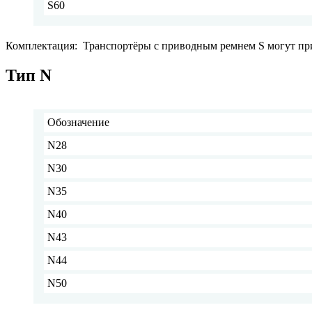
S60
Комплектация: Транспортёры с приводным ремнем S могут пр
Тип N
Обозначение
N28
N30
N35
N40
N43
N44
N50