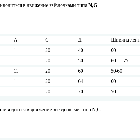
иводиться в движение звёздочками типа
N
,
G
А
С
Д
Ширина лен
11
20
40
60
11
20
50
60 — 75
11
20
60
50/60
11
20
64
60
11
20
70
50
риводиться в движение звёздочками типа N,G