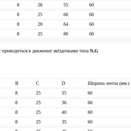
8
28
55
60
8
25
60
60
8
28
64
60
8
25
80
60
 приводиться в движение звёздочками типа
N
,
G
B
C
D
Ширина ленты (мм.)
8
25
35
60
8
25
36
60
8
25
40
60
8
25
35
60