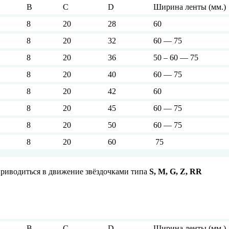
B
C
D
Ширина ленты (мм.)
8
20
28
60
8
20
32
60 — 75
8
20
36
50 – 60 — 75
8
20
40
60 — 75
8
20
42
60
8
20
45
60 — 75
8
20
50
60 — 75
8
20
60
75
риводиться в движение звёздочками типа
S, M, G, Z, RR
B
C
D
Ширина ленты (мм.)