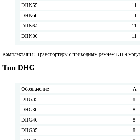
DHN55
11
DHN60
11
DHN64
11
DHN80
11
Комплектация: Транспортёры с приводным ремнем DHN могут
Тип DHG
Обозначение
A
DHG35
8
DHG36
8
DHG40
8
DHG35
8