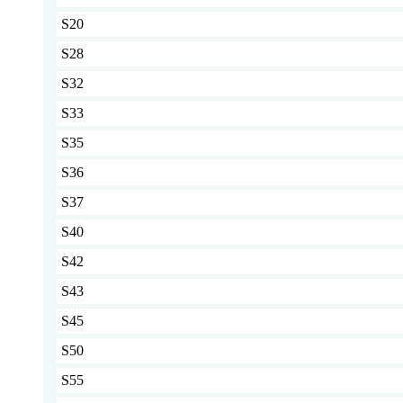
S20
S28
S32
S33
S35
S36
S37
S40
S42
S43
S45
S50
S55