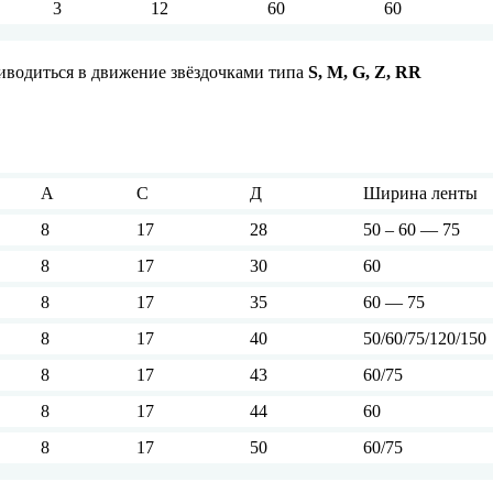
3
12
60
60
иводиться в движение звёздочками типа
S, M, G, Z, RR
А
С
Д
Ширина ленты
8
17
28
50 – 60 — 75
8
17
30
60
8
17
35
60 — 75
8
17
40
50/60/75/120/150
8
17
43
60/75
8
17
44
60
8
17
50
60/75