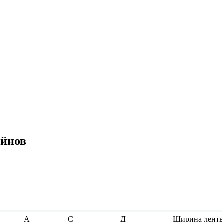
айнов
А
С
Д
Ширина лент