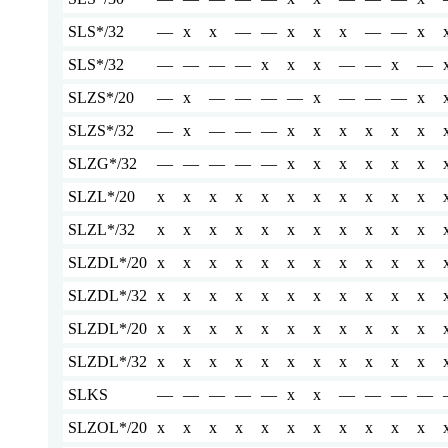
SLS*/32
—
x
x
—
—
x
x
x
—
—
x
SLS*/32
—
—
—
—
x
x
x
—
—
x
—
SLZS*/20
—
x
—
—
—
—
x
—
—
—
x
SLZS*/32
—
x
—
—
—
x
x
x
x
x
x
SLZG*/32
—
—
—
—
—
x
x
x
x
x
x
SLZL*/20
x
x
x
x
x
x
x
x
x
x
x
SLZL*/32
x
x
x
x
x
x
x
x
x
x
x
SLZDL*/20
x
x
x
x
x
x
x
x
x
x
x
SLZDL*/32
x
x
x
x
x
x
x
x
x
x
x
SLZDL*/20
x
x
x
x
x
x
x
x
x
x
x
SLZDL*/32
x
x
x
x
x
x
x
x
x
x
x
SLKS
—
—
—
—
—
x
x
—
—
—
—
SLZOL*/20
x
x
x
x
x
x
x
x
x
x
x