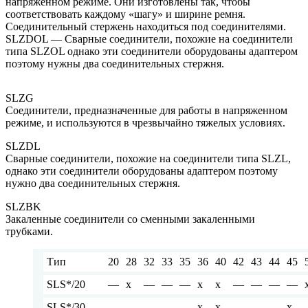
напряженном режиме. Они изготовлены так, чтобы
соответствовать каждому «шагу» и ширине ремня.
Соединительный стержень находиться под соединителями.
SLZDOL — Сварные соединители, похожие на соединители
типа SLZOL однако эти соединители оборудованы адаптером
поэтому нужны два соединительных стержня.
SLZG
Соединители, предназначенные для работы в напряженном
режиме, и используются в чрезвычайно тяжелых условиях.
SLZDL
Сварные соединители, похожие на соединители типа SLZL,
однако эти соединители оборудованы адаптером поэтому
нужно два соединительных стержня.
SLZBK
Закаленные соединители со сменными закаленными
трубками.
Тип
20
28
32
33
35
36
40
42
43
44
45
SLS*/20
—
x
—
—
—
x
x
—
—
—
—
SLS*/30
—
—
—
—
—
x
x
—
—
—
x